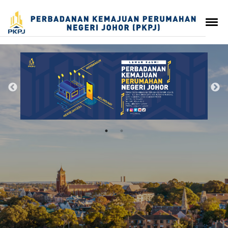
Portal Hartanah
Panduan Permohonan
Syarat Permohonan
Bantuan Kasih